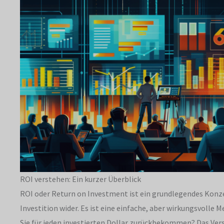
ROI verstehen: Ein kurzer Überblick
ROI oder Return on Investment ist ein grundlegendes Konzep
Investition wider. Es ist eine einfache, aber wirkungsvolle 
Sie für jeden investierten Dollar zurückbekommen? Das Vers