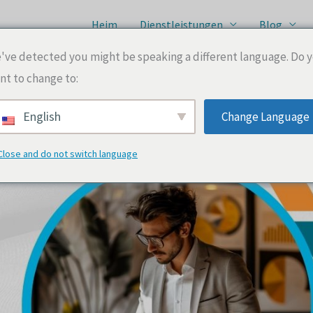
Heim
Dienstleistungen
Blog
've detected you might be speaking a different language. Do 
nt to change to:
 Mindeststandards und finanzielle Ziele
English
Change Language
Close and do not switch language