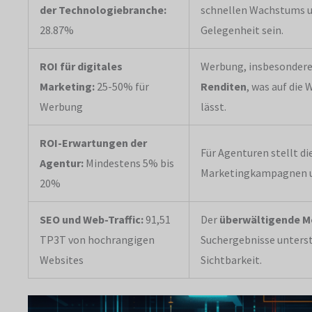
der Technologiebranche:
schnellen Wachstums un
28.87%
Gelegenheit sein.
ROI für digitales
Werbung, insbesondere
Marketing:
25-50% für
Renditen
, was auf die
Werbung
lässt.
ROI-Erwartungen der
Für Agenturen stellt di
Agentur:
Mindestens 5% bis
Marketingkampagnen u
20%
SEO und Web-Traffic:
91,51
Der
überwältigende M
TP3T von hochrangigen
Suchergebnisse unterstr
Websites
Sichtbarkeit.