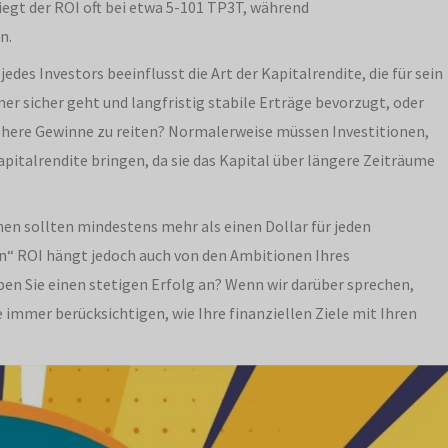
liegt der ROI oft bei etwa 5-101 TP3T, während
n.
 jedes Investors beeinflusst die Art der Kapitalrendite, die für sein
er sicher geht und langfristig stabile Erträge bevorzugt, oder
l höhere Gewinne zu reiten? Normalerweise müssen Investitionen,
pitalrendite bringen, da sie das Kapital über längere Zeiträume
onen sollten mindestens mehr als einen Dollar für jeden
en“ ROI hängt jedoch auch von den Ambitionen Ihres
n Sie einen stetigen Erfolg an? Wenn wir darüber sprechen,
 immer berücksichtigen, wie Ihre finanziellen Ziele mit Ihren