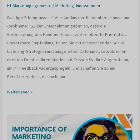
KI-Marketingingenieure
/
Marketing-Innovationen
Wichtige Erkenntnisse ✅ Verständnis der Kundenbedürfnisse und
-probleme: 721 der Unternehmen geben an, dass die
Verbesserung des Kundenerlebnisses ihre oberste Priorität ist.
Umsetzbare Empfehlung: Bauen Sie mit ansprechenden Social-
Listening-Strategien und ausgefeilten Datenanalysetools einen
direkten Draht zu Ihren Kunden auf. Passen Sie Ihre Angebote an,
um ihr Feedback widerzuspiegeln, und schaffen Sie so ein
Benutzererlebnis, das nicht nur
Was
Weiterlesen »
ist
ein
Beispiel
für
eine