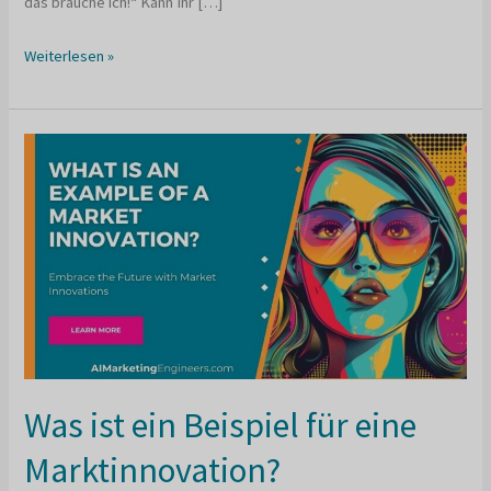
das brauche ich!“ Kann Ihr […]
Was
Weiterlesen »
sind
die
4
Arten
von
Marketinginnovationen
mit
Beispielen?
Was ist ein Beispiel für eine
Marktinnovation?