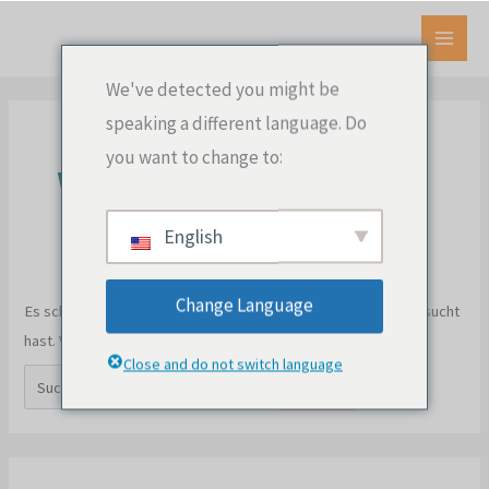
Zum
Inhalt
HAU
springen
We've detected you might be
speaking a different language. Do
you want to change to:
Wachstum hacken
English
Change Language
Es scheint, als ob wir das nicht finden konnten, wonach du gesucht
hast. Vielleicht hilft eine Suche.
Close and do not switch language
Suchen
nach: