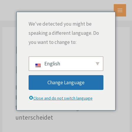
Zum
Inhalt
HAU
springen
We've detected you might be
speaking a different language. Do
you want to change to:
Performance-
English
Marketing
Change Language
Performance-Marketing, seine
Prinzipien und wie es sich von
Close and do not switch language
traditionellen Marketingansätzen
unterscheidet