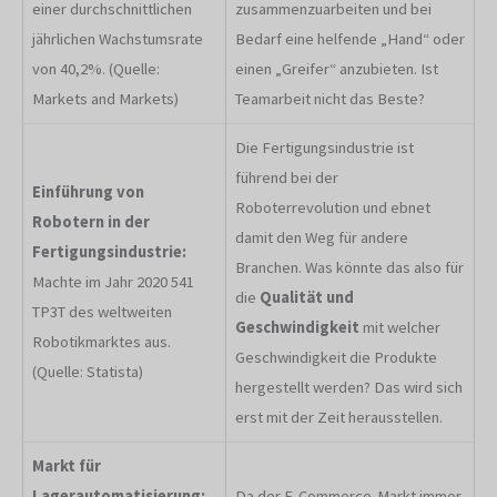
einer durchschnittlichen
zusammenzuarbeiten und bei
jährlichen Wachstumsrate
Bedarf eine helfende „Hand“ oder
von 40,2%. (Quelle:
einen „Greifer“ anzubieten. Ist
Markets and Markets)
Teamarbeit nicht das Beste?
Die Fertigungsindustrie ist
führend bei der
Einführung von
Roboterrevolution und ebnet
Robotern in der
damit den Weg für andere
Fertigungsindustrie:
Branchen. Was könnte das also für
Machte im Jahr 2020 541
die
Qualität und
TP3T des weltweiten
Geschwindigkeit
mit welcher
Robotikmarktes aus.
Geschwindigkeit die Produkte
(Quelle: Statista)
hergestellt werden? Das wird sich
erst mit der Zeit herausstellen.
Markt für
Lagerautomatisierung:
Da der E-Commerce-Markt immer