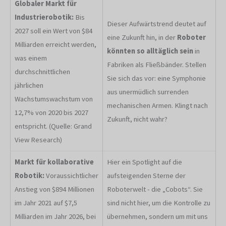
Globaler Markt für
Industrierobotik:
Bis
Dieser Aufwärtstrend deutet auf
2027 soll ein Wert von $84
eine Zukunft hin, in der
Roboter
Milliarden erreicht werden,
könnten so alltäglich sein
in
was einem
Fabriken als Fließbänder. Stellen
durchschnittlichen
Sie sich das vor: eine Symphonie
jährlichen
aus unermüdlich surrenden
Wachstumswachstum von
mechanischen Armen. Klingt nach
12,7% von 2020 bis 2027
Zukunft, nicht wahr?
entspricht. (Quelle: Grand
View Research)
Markt für kollaborative
Hier ein Spotlight auf die
Robotik:
Voraussichtlicher
aufsteigenden Sterne der
Anstieg von $894 Millionen
Roboterwelt - die „Cobots“. Sie
im Jahr 2021 auf $7,5
sind nicht hier, um die Kontrolle zu
Milliarden im Jahr 2026, bei
übernehmen, sondern um mit uns