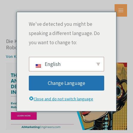
Zum
Inhalt
HAU
springen
We've detected you might be
speaking a different language. Do
Die Kosten-Nutzen-Analyse des Einsatzes von
you want to change to:
Robotik in Unternehmen
Von
KI-Marketingingenieure
English
Change Language
Close and do not switch language