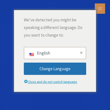
Ir
al
MEN
contenido
We've detected you might be
PRIN
speaking a different language. Do
you want to change to:
English
Change Language
Close and do not switch language