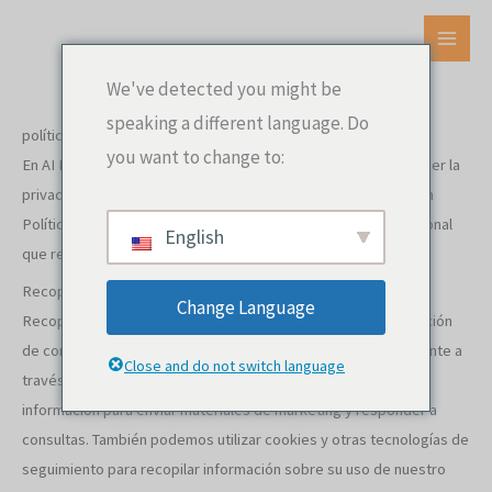
Ir
al
MEN
contenido
We've detected you might be
PRIN
speaking a different language. Do
política de privacidad
you want to change to:
En AI Marketing Engineers, estamos comprometidos a proteger la
privacidad de nuestros clientes y visitantes del sitio web. Esta
Política de Privacidad describe los tipos de información personal
English
que recopilamos, cómo la usamos y cómo la protegemos.
Recopilación y uso de información
Change Language
Recopilamos información personal como el nombre y la dirección
de correo electrónico cuando usted nos la envía voluntariamente a
Close and do not switch language
través de nuestro sitio web u otros medios. Utilizamos esta
información para enviar materiales de marketing y responder a
consultas. También podemos utilizar cookies y otras tecnologías de
seguimiento para recopilar información sobre su uso de nuestro