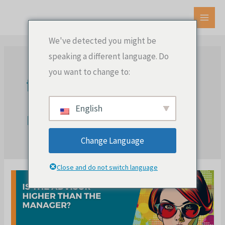
Ir
al
MEN
contenido
We've detected you might be
PRIN
speaking a different language. Do
you want to change to:
fundamentos del
English
marketing
Change Language
Close and do not switch language