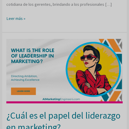
cotidiana de los gerentes, brindando a los profesionales […]
¿Es
Leer más »
el
asesor
más
alto
que
el
gerente?
¿Cuál es el papel del liderazgo
en marketing?