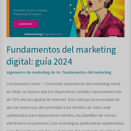
marketing?
Fundamentos del marketing
digital: guía 2024
Ingenieros de marketing de IA
/
fundamentos del marketing
Conclusiones clave ✅ Creciente importancia del marketing móvil:
en 2024, se espera que los dispositivos móviles representen más
de 75% del uso global de Internet. Esto subraya la necesidad de
que las empresas den prioridad a los diseños de sitios web
optimizados para dispositivos móviles, las plantillas de correo
electrónico responsivas y las estrategias publicitarias optimizadas
para dispositivos móviles. ✅ Aumento del contenido de vídeo: el