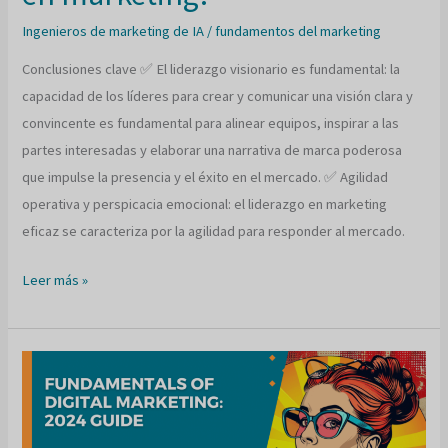
Ingenieros de marketing de IA
/
fundamentos del marketing
Conclusiones clave ✅ El liderazgo visionario es fundamental: la
capacidad de los líderes para crear y comunicar una visión clara y
convincente es fundamental para alinear equipos, inspirar a las
partes interesadas y elaborar una narrativa de marca poderosa
que impulse la presencia y el éxito en el mercado. ✅ Agilidad
operativa y perspicacia emocional: el liderazgo en marketing
eficaz se caracteriza por la agilidad para responder al mercado.
¿Cuál
Leer más »
es
el
papel
del
liderazgo
en