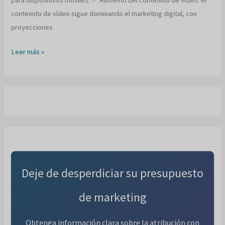
contenido de vídeo sigue dominando el marketing digital, con
proyecciones
Fundamentos
Leer más »
del
marketing
digital:
guía
2024
Deje de desperdiciar su presupuesto
de marketing
Obtenga información clara sobre la atribución con