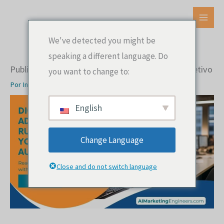
Ir
al
MEN
contenido
We've detected you might be
PRIN
speaking a different language. Do
Publicidad digital en Rusia: llegar a su público objetivo
you want to change to:
Por
Ingenieros de marketing de IA
English
Change Language
Close and do not switch language