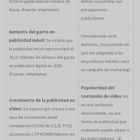
total en publicidad en medios de
deben concentrar sus
Rusia. (Fuente: eMarketer)
presupuestos
publicitarios.
Aumento del gasto en
Considerando este
publicidad móvil:
Se estima que
aumento, ¿ha pensado en
la publicidad móvil representará el
qué tan adaptada a los
76,31 billones de dólares del gasto
dispositivos móviles será
en publicidad digital en 2025.
su campaña de marketing?
(Fuente: eMarketer)
Popularidad del
contenido de vídeo
No
Crecimiento de la publicidad en
es una tendencia
vídeo:
Se espera que crezca a una
descendente, es una
tasa de crecimiento anual
forma de publicidad que
compuesta (CAGR) de 12,21 TP3T,
realmente puede atraer a
alcanzando 1 TP4T1400 millones en
los espectadores. ¿El