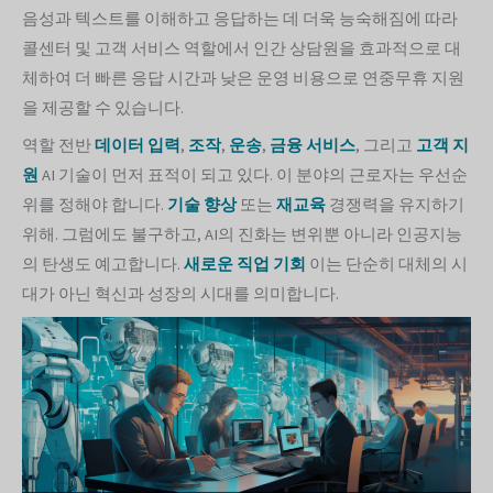
음성과 텍스트를 이해하고 응답하는 데 더욱 능숙해짐에 따라
콜센터 및 고객 서비스 역할에서 인간 상담원을 효과적으로 대
체하여 더 빠른 응답 시간과 낮은 운영 비용으로 연중무휴 지원
을 제공할 수 있습니다.
역할 전반
데이터 입력
,
조작
,
운송
,
금융 서비스
, 그리고
고객 지
원
AI 기술이 먼저 표적이 되고 있다. 이 분야의 근로자는 우선순
위를 정해야 합니다.
기술 향상
또는
재교육
경쟁력을 유지하기
위해. 그럼에도 불구하고, AI의 진화는 변위뿐 아니라 인공지능
의 탄생도 예고합니다.
새로운 직업 기회
이는 단순히 대체의 시
대가 아닌 혁신과 성장의 시대를 의미합니다.