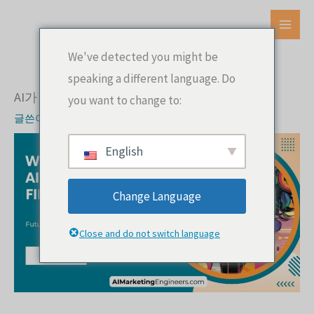
콘
텐
메
츠
We've detected you might be
인
로
speaking a different language. Do
건
메
AI가 가장 먼저 대체할 직업은?
you want to change to:
너
뉴
글쓴이
AI 마케팅 엔지니어
뛰
기
English
Change Language
Close and do not switch language