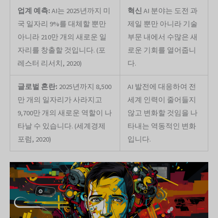
업계 예측:
AI는 2025년까지 미
혁신
AI 분야는 도전 과
국 일자리 9%를 대체할 뿐만
제일 뿐만 아니라 기술
아니라 210만 개의 새로운 일
부문 내에서 수많은 새
자리를 창출할 것입니다. (포
로운 기회를 열어줍니
레스터 리서치, 2020)
다.
글로벌 혼란:
2025년까지 8,500
AI 발전에 대응하여 전
만 개의 일자리가 사라지고
세계 인력이 줄어들지
9,700만 개의 새로운 역할이 나
않고 변화할 것임을 나
타날 수 있습니다. (세계경제
타내는 역동적인 변화
포럼, 2020)
입니다.