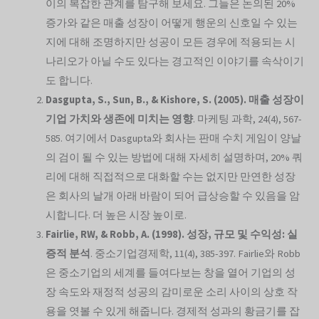
이의 복잡한 관계를 탐구해 보세요. 그들은 논의된 20%
증가와 같은 매출 성장이 어떻게 행운의 신호일 수 있는
지에 대해 조명하지만 성공이 모든 경우에 적용되는 시
나리오가 아닐 수도 있다는 경고적인 이야기를 속삭이기
도 합니다.
Dasgupta, S., Sun, B., & Kishore, S. (2005).
매출 성장이
기업 가치와 생존에 미치는 영향
. 마케팅 과학, 24(4), 567-
585. 여기에서 Dasgupta와 회사는 판매 수치 게임이 양날
의 검이 될 수 있는 방법에 대해 자세히 설명하며, 20% 쿼
리에 대해 직접적으로 대화할 수는 없지만 만연한 성장
은 회사의 날개 아래 바람이 되어 급상승할 수 있음을 암
시합니다. 더 높은 시장 높이로.
Fairlie, RW, & Robb, A. (1998).
성장, 규모 및 수익성: 실
증적 분석
. 중소기업경제학, 11(4), 385-397. Fairlie와 Robb
은 중소기업의 세계를 들여다보는 창을 열어 기업의 성
장 속도와 재정적 성공의 감미로운 소리 사이의 상호 작
용을 엿볼 수 있게 해줍니다. 경제적 성과의 황금기를 잡