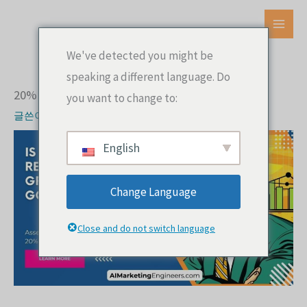
콘
텐
메
츠
We've detected you might be
인
로
speaking a different language. Do
건
메
20% 매출성장 좋은가요?
you want to change to:
너
뉴
글쓴이
AI 마케팅 엔지니어
뛰
기
English
Change Language
Close and do not switch language