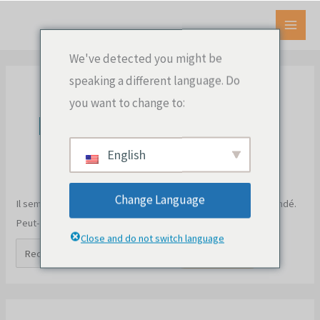
Aller
au
MEN
contenu
We've detected you might be
PRIN
speaking a different language. Do
you want to change to:
page de destination
English
Change Language
Il semble que nous ne puissions pas trouver le contenu demandé.
Peut-être qu'une recherche peut vous aider.
Close and do not switch language
Rechercher
: