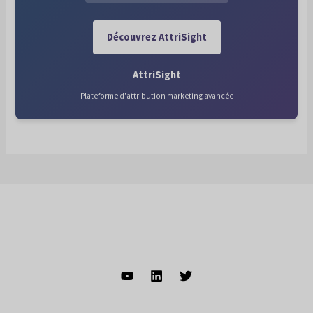
Découvrez AttriSight
AttriSight
Plateforme d'attribution marketing avancée