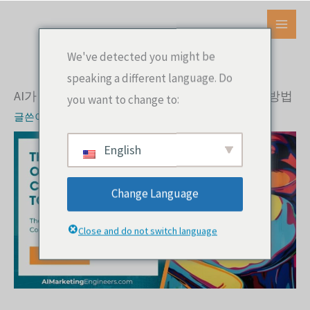
콘
텐
메
츠
We've detected you might be
인
로
speaking a different language. Do
건
메
AI가 기업 문화에 미치는 영향과 이를 관리하는 방법
you want to change to:
너
뉴
글쓴이
AI 마케팅 엔지니어
뛰
기
English
Change Language
Close and do not switch language